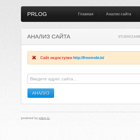
PRLOG
Главная
Анализ сайта
АНАЛИЗ САЙТА
STUDIOZAME
Сайт недоступен
http://freemobi.in/
powered by
prlog.ru