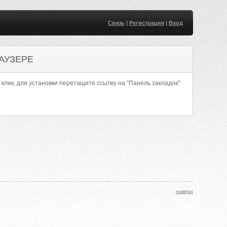
Связь
|
Регистрация
|
Вход
АУЗЕРЕ
 клик, для установки перетащите ссылку на "Панель закладок"
наверх