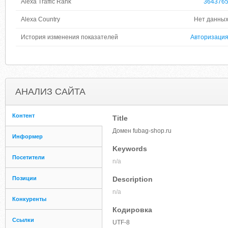
Alexa Traffic Rank
364376
Alexa Country
Нет данны
История изменения показателей
Авторизаци
АНАЛИЗ САЙТА
Контент
Title
Домен fubag-shop.ru
Информер
Keywords
Посетители
n/a
Позиции
Description
n/a
Конкуренты
Кодировка
Ссылки
UTF-8