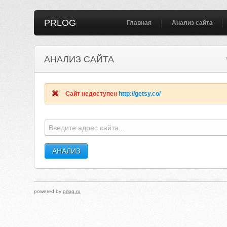
PRLOG
Главная
Анализ сайта
АНАЛИЗ САЙТА
Сайт недоступен
http://getsy.co/
powered by
prlog.ru