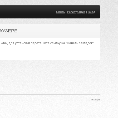
Связь
|
Регистрация
|
Вход
АУЗЕРЕ
 клик, для установки перетащите ссылку на "Панель закладок"
наверх