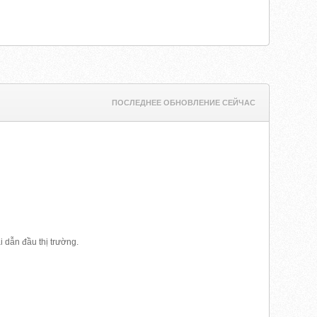
ПОСЛЕДНЕЕ ОБНОВЛЕНИЕ СЕЙЧАС
i dẫn đầu thị trường.