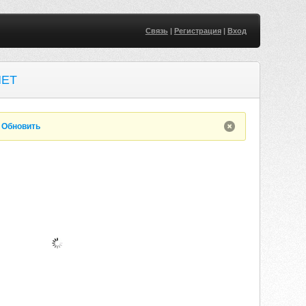
Связь
|
Регистрация
|
Вход
NET
.
Обновить