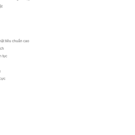
ật
ật tiêu chuẩn cao
ạch
n tục
g
g
 cực