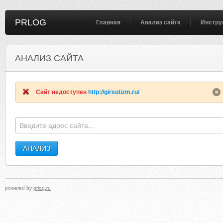
PRLOG
Главная
Анализ сайта
Инстру
АНАЛИЗ САЙТА
CCCMYC.EDU.HK
RU-HIST-ANECDOT.LIVEJOURNA
Сайт недоступен
http://girsutizm.ru/
powered by
prlog.ru