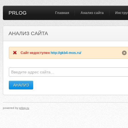
PRLOG
Главная
Анализ сайта
Инстру
АНАЛИЗ САЙТА
CAPITALCARPETCARE.NET
HAUS-OF-FASHIO
Сайт недоступен
http://gkb4-mos.ru/
powered by
prlog.ru