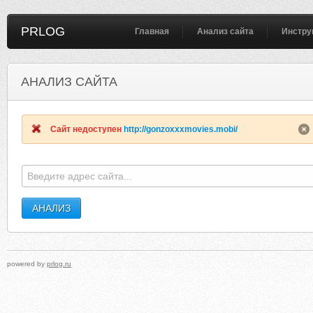
PRLOG
Главная
Анализ сайта
Инстру
АНАЛИЗ САЙТА
MICHELANGELO-GALLERY.COM
FRENICH
Сайт недоступен
http://gonzoxxxmovies.mobi/
powered by
prlog.ru