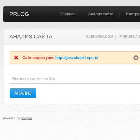
PRLOG
Главная
Анализ сайта
Инстру
АНАЛИЗ САЙТА
GLENVIRO.COM
FINRUSSIA.
Сайт недоступен
http://goszakupki-cpr.ru/
powered by
prlog.ru