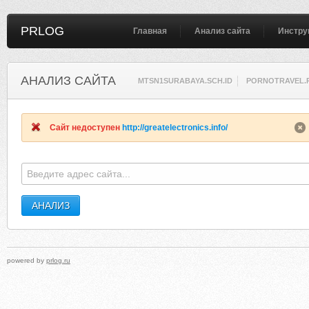
PRLOG
Главная
Анализ сайта
Инстру
АНАЛИЗ САЙТА
MTSN1SURABAYA.SCH.ID
PORNOTRAVEL.
Сайт недоступен
http://greatelectronics.info/
powered by
prlog.ru