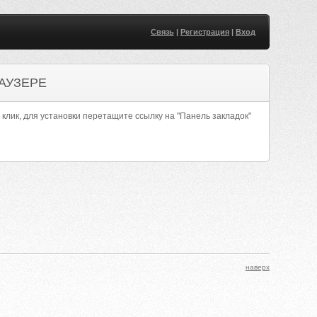
Связь
|
Регистрация
|
Вход
АУЗЕРЕ
 клик, для установки перетащите ссылку на "Панель закладок"
наверх