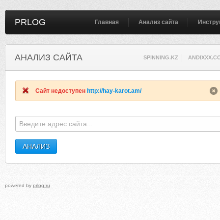
PRLOG
Главная
Анализ сайта
Инстру
АНАЛИЗ САЙТА
SPINNING.KZ
ANDIXXX.C
Сайт недоступен
http://hay-karot.am/
powered by
prlog.ru