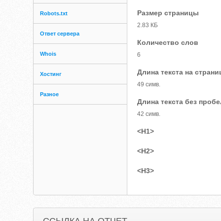
Размер страницы
Robots.txt
2.83 КБ
Ответ сервера
Количество слов
Whois
6
Длина текста на страни
Хостинг
49 симв.
Разное
Длина текста без проб
42 симв.
<H1>
<H2>
<H3>