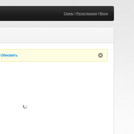
Связь
|
Регистрация
|
Вход
.
Обновить