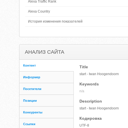
Alexa Traffic Rank
Alexa Country
История изменения показателей
АНАЛИЗ САЙТА
Контент
Title
start - Iwan Hoogendoorn
Информер
Keywords
Посетители
n/a
Позиции
Description
start - Iwan Hoogendoorn
Конкуренты
Кодировка
Ссылки
UTF-8