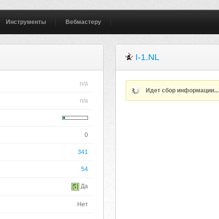
Инструменты
Вебмастеру
I-1.NL
n/a
Идет сбор информации..
n/a
0
341
54
Да
Нет