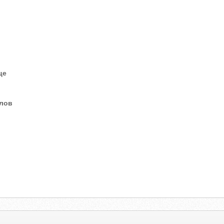
це
елов