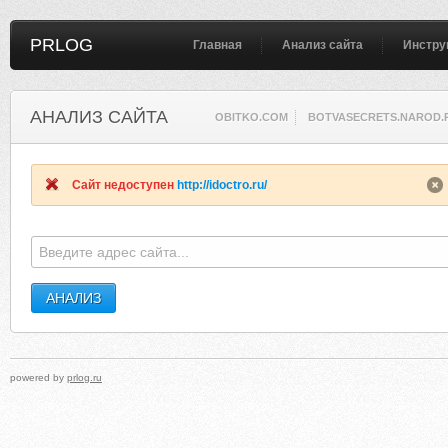
PRLOG
Главная
Анализ сайта
Инстру
АНАЛИЗ САЙТА
OBITKO.COM
BOTVASECRETS.NAROD.
Сайт недоступен
http://idoctro.ru/
powered by
prlog.ru