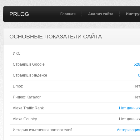
PRLOG
Главная
Анализ сайта
Инстру
ОСНОВНЫЕ ПОКАЗАТЕЛИ САЙТА
ИКС
Страниц в Google
52
Страниц в Яндексе
Dmoz
Не
Яндекс Каталог
Не
Alexa Traffic Rank
Нет данны
Alexa Country
Нет данны
История изменения показателей
Авторизаци