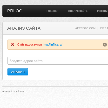
PRLOG
Главная
Анализ сайта
Инстру
АНАЛИЗ САЙТА
AFREEGO.COM
EIRZ.
Сайт недоступен
http://inflist.ru/
powered by
prlog.ru