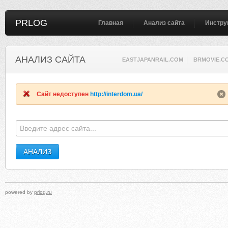
PRLOG
Главная
Анализ сайта
Инстру
АНАЛИЗ САЙТА
EASTJAPANRAIL.COM
BRMOVIE.C
Сайт недоступен
http://interdom.ua/
powered by
prlog.ru