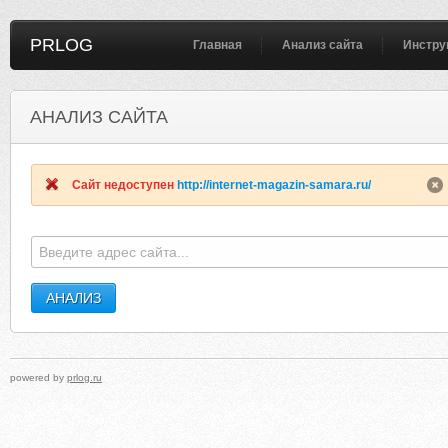
PRLOG
Главная
Анализ сайта
Инстру
АНАЛИЗ САЙТА
Сайт недоступен
http://internet-magazin-samara.ru/
powered by
prlog.ru