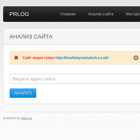
PRLOG
Главная
Анализ сайта
Инстру
АНАЛИЗ САЙТА
STAROFINDIAFORTCOLLINS.COM
ZIMMERMANNCHIROPRACTI
Сайт недоступен
http://itswhatyoumakeit.co.uk/
powered by
prlog.ru