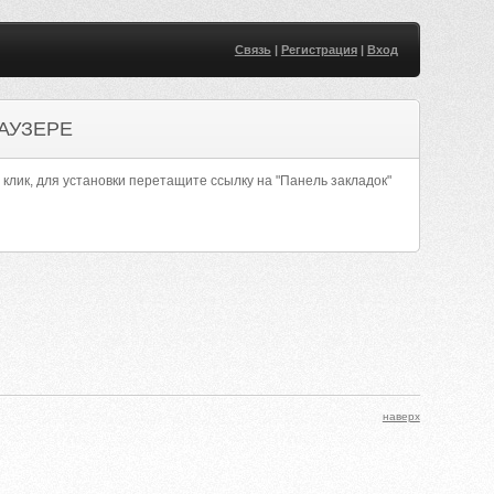
Связь
|
Регистрация
|
Вход
АУЗЕРЕ
 клик, для установки перетащите ссылку на "Панель закладок"
наверх