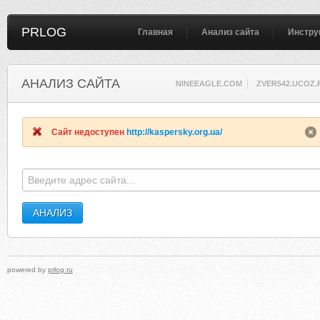
PRLOG
Главная
Анализ сайта
Инстру
АНАЛИЗ САЙТА
NINEEAGLE.COM
ZVER542.UCOZ.
Сайт недоступен
http://kaspersky.org.ua/
powered by
prlog.ru