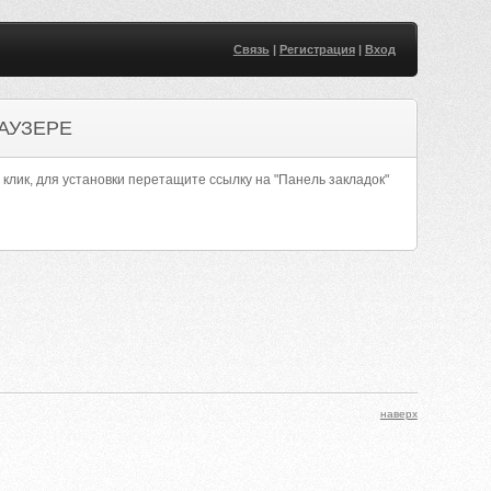
Связь
|
Регистрация
|
Вход
АУЗЕРЕ
 клик, для установки перетащите ссылку на "Панель закладок"
наверх