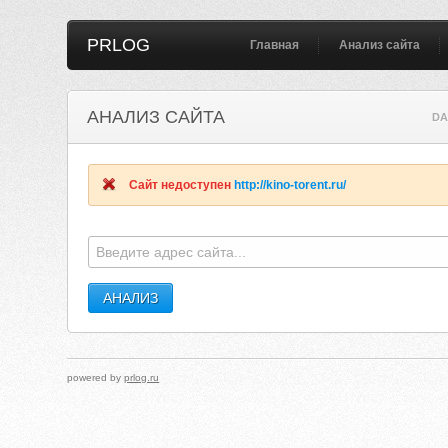
PRLOG
Главная
Анализ сайта
АНАЛИЗ САЙТА
DA
Сайт недоступен
http://kino-torent.ru/
powered by
prlog.ru