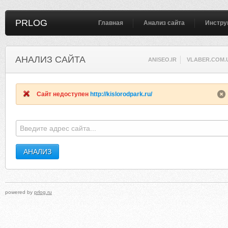
PRLOG
Главная
Анализ сайта
Инстру
АНАЛИЗ САЙТА
ANISEO.IR
VLABER.COM.
Сайт недоступен
http://kislorodpark.ru/
powered by
prlog.ru