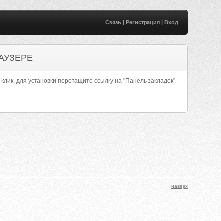
Связь
|
Регистрация
|
Вход
АУЗЕРЕ
 клик, для установки перетащите ссылку на "Панель закладок"
наверх