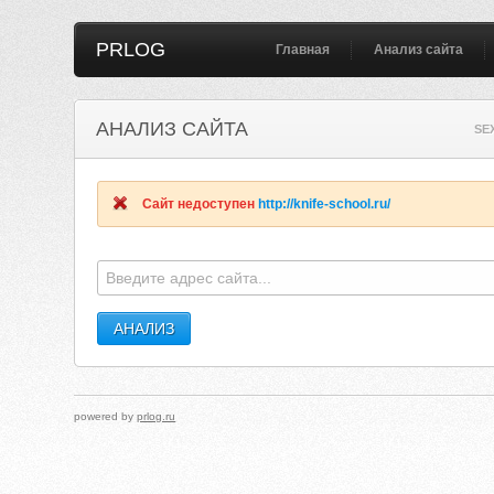
PRLOG
Главная
Анализ сайта
АНАЛИЗ САЙТА
SE
Сайт недоступен
http://knife-school.ru/
powered by
prlog.ru