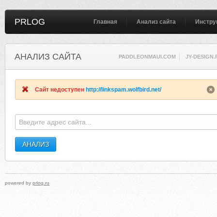
PRLOG
Главная
Анализ сайта
Инстру
АНАЛИЗ САЙТА
PADDLEONMAUI.COM
JY-DESIGN.
Сайт недоступен
http://linkspam.wolfbird.net/
powered by
prlog.ru