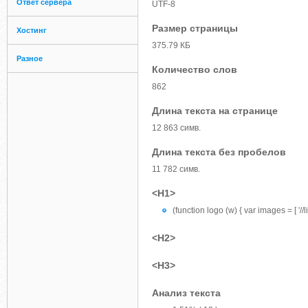
Ответ сервера
UTF-8
Размер страницы
Хостинг
375.79 КБ
Разное
Количество слов
862
Длина текста на странице
12 863 симв.
Длина текста без пробелов
11 782 симв.
<H1>
(function logo (w) { var images = [ '//
<H2>
<H3>
Анализ текста