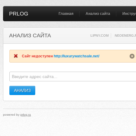
PRLOG
Главная
Анализ сайта
Инстру
АНАЛИЗ САЙТА
LIPNY.COM
NEOENERG.
Сайт недоступен
http://luxurywatchsale.net/
powered by
prlog.ru