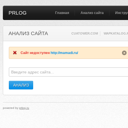
PRLOG
Главная
Анализ сайта
Инстру
АНАЛИЗ САЙТА
CUATOWER.COM
WAPKATALOG.
Сайт недоступен
http://mamadi.ru/
powered by
prlog.ru