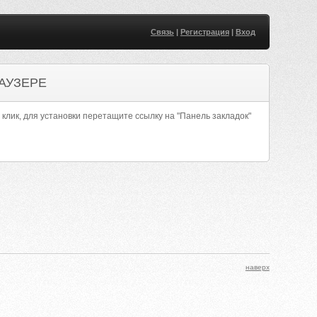
Связь
|
Регистрация
|
Вход
АУЗЕРЕ
 клик, для установки перетащите ссылку на "Панель закладок"
наверх