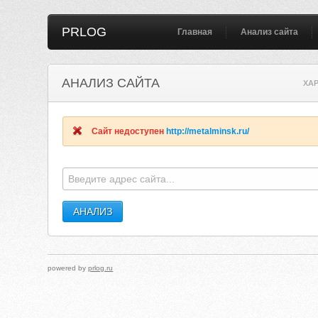
PRLOG
Главная
Анализ сайта
АНАЛИЗ САЙТА
XA
Сайт недоступен
http://metalminsk.ru/
powered by
prlog.ru