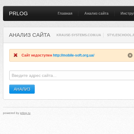
PRLOG
Главная
Анализ сайта
Инстру
АНАЛИЗ САЙТА
KRAUSE-SYSTEMS.COM.UA
STYLESCHOOL.
Сайт недоступен
http://mobile-soft.org.ua/
powered by
prlog.ru