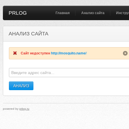
PRLOG
Главная
Анализ сайта
Инстру
АНАЛИЗ САЙТА
BROTHERHOODCRUSADE.ORG
DTPGRAPHICDESIG
Сайт недоступен
http://mosquito.name/
powered by
prlog.ru