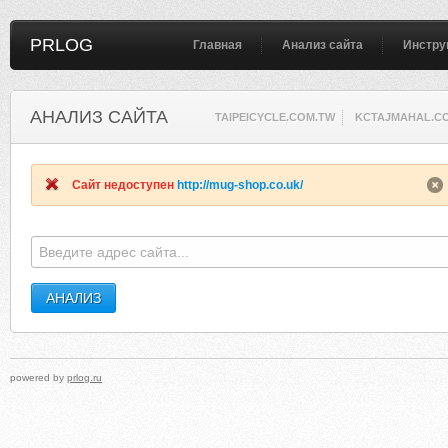
PRLOG
Главная
Анализ сайта
Инстру
АНАЛИЗ САЙТА
TAIPEICYCLE.COM.TW
KCTAJMAHAL.C
Сайт недоступен
http://mug-shop.co.uk/
powered by
prlog.ru