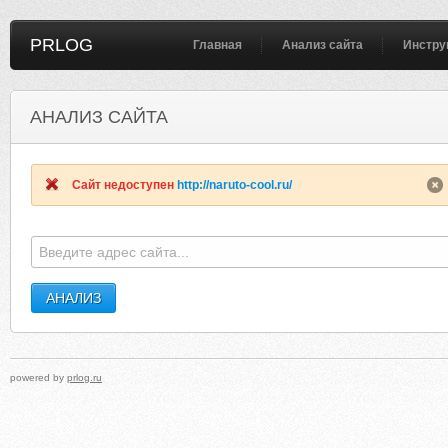
PRLOG
Главная
Анализ сайта
Инстру
АНАЛИЗ САЙТА
TEOFEILARE1988.EU5.ORG
NAPTIMECRAFTER
Сайт недоступен
http://naruto-cool.ru/
powered by
prlog.ru