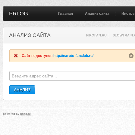
PRLOG
Главная
Анализ сайта
Инстру
АНАЛИЗ САЙТА
PIKOFAN.RU
SLOWTRAIN.
Сайт недоступен
http://naruto-fanclub.ru/
powered by
prlog.ru