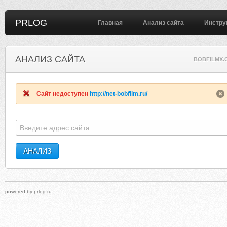
PRLOG
Главная
Анализ сайта
Инстру
АНАЛИЗ САЙТА
BOBFILMX.
Сайт недоступен
http://net-bobfilm.ru/
powered by
prlog.ru