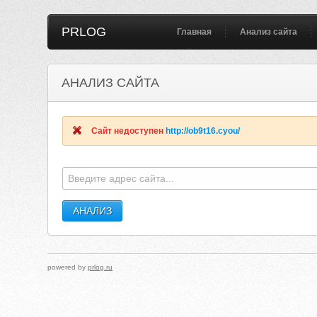
PRLOG
Главная
Анализ сайта
АНАЛИЗ САЙТА
CONVERSIONMARKETINGBLOOGES.BLOGSPOT.COM
METROTE
Сайт недоступен
http://ob9t16.cyou/
powered by
prlog.ru