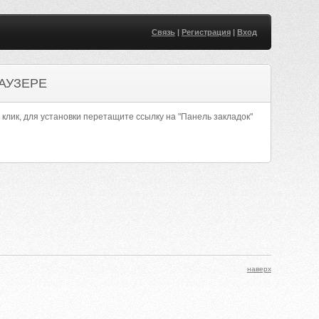
Связь
|
Регистрация
|
Вход
АУЗЕРЕ
 клик, для установки перетащите ссылку на "Панель закладок"
наверх