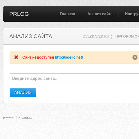
PRLOG
Главная
Анализ сайта
Инстру
АНАЛИЗ САЙТА
ZVEZDAVED.RU
HIVFORUM.O
Сайт недоступен
http://ogellc.net/
powered by
prlog.ru