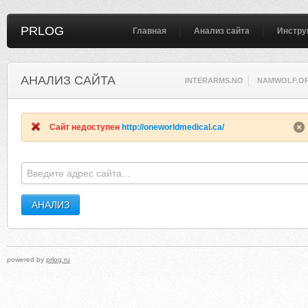
PRLOG
Главная
Анализ сайта
Инстру
АНАЛИЗ САЙТА
INTERARMS.NO
NAMWOLF.O
Сайт недоступен
http://oneworldmedical.ca/
powered by
prlog.ru