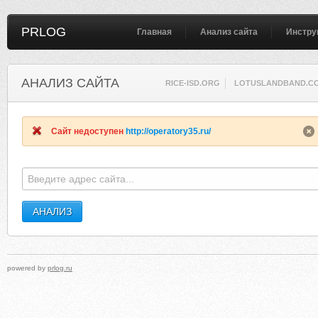
PRLOG
Главная
Анализ сайта
Инстру
АНАЛИЗ САЙТА
RICE-ISD.ORG
LOTUSLANDBAND.C
Сайт недоступен
http://operatory35.ru/
powered by
prlog.ru