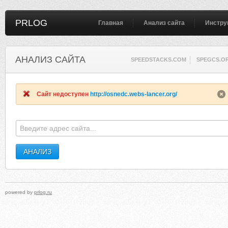
PRLOG
Главная
Анализ сайта
Инстру
АНАЛИЗ САЙТА
SPEEDSTACKS.COM
SPEGCS.O
Сайт недоступен
http://osnedc.webs-lancer.org/
powered by
prlog.ru