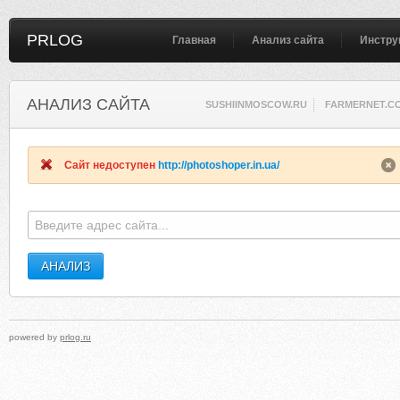
PRLOG
Главная
Анализ сайта
Инстру
АНАЛИЗ САЙТА
SUSHIINMOSCOW.RU
FARMERNET.C
Сайт недоступен
http://photoshoper.in.ua/
powered by
prlog.ru