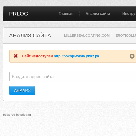
PRLOG
Главная
Анализ сайта
Инстру
АНАЛИЗ САЙТА
MILLERSEALCOATING.COM
EROTICOM.
Сайт недоступен
http://pokoje-wisla.ybkz.pl/
powered by
prlog.ru