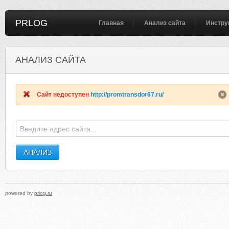
PRLOG
Главная
Анализ сайта
Инстру
АНАЛИЗ САЙТА
AVTOVOA.IRKUTSK.RU
SUKUGIB.FREEZO
Сайт недоступен
http://promtransdor67.ru/
powered by
prlog.ru