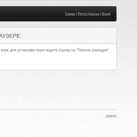
Связь
|
Регистрация
|
Вход
АУЗЕРЕ
 клик, для установки перетащите ссылку на "Панель закладок"
наверх