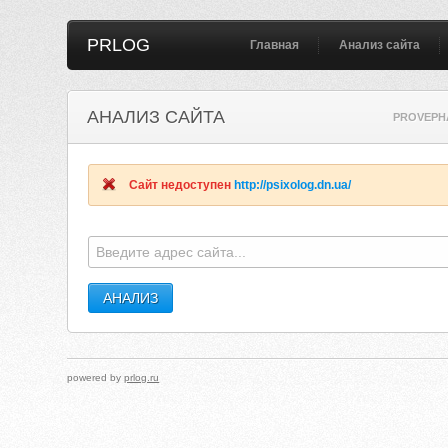
PRLOG
Главная
Анализ сайта
АНАЛИЗ САЙТА
PROVEPH
Сайт недоступен
http://psixolog.dn.ua/
powered by
prlog.ru