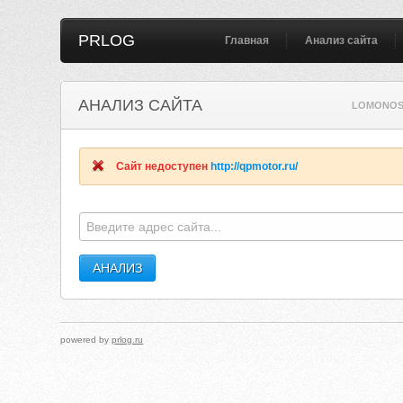
PRLOG
Главная
Анализ сайта
АНАЛИЗ САЙТА
LOMONOS
Сайт недоступен
http://qpmotor.ru/
powered by
prlog.ru