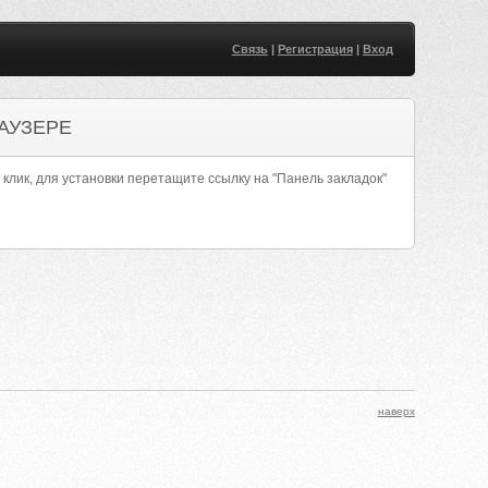
Связь
|
Регистрация
|
Вход
АУЗЕРЕ
 клик, для установки перетащите ссылку на "Панель закладок"
наверх