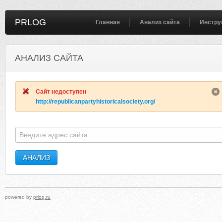
PRLOG
Главная
Анализ сайта
Инстру
АНАЛИЗ САЙТА
GLAMOURCREATIONSBYKAT.BLOGSPOT.COM
INCOMEHOMEREVIEW
Сайт недоступен
http://republicanpartyhistoricalsociety.org/
powered by
prlog.ru