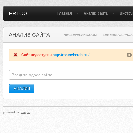
PRLOG
Главная
Анализ сайта
Инстру
АНАЛИЗ САЙТА
NHCLEVELAND.COM
LAKERUDOLPH.C
Сайт недоступен
http://rostovhotels.su/
powered by
prlog.ru