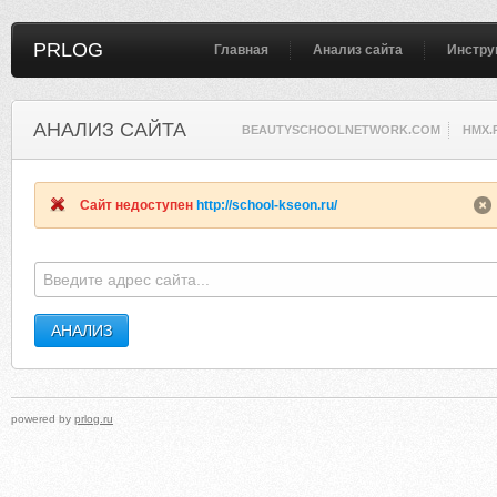
PRLOG
Главная
Анализ сайта
Инстру
АНАЛИЗ САЙТА
BEAUTYSCHOOLNETWORK.COM
HMX.
Сайт недоступен
http://school-kseon.ru/
powered by
prlog.ru