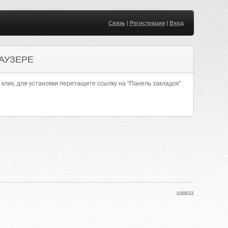
Связь
|
Регистрация
|
Вход
АУЗЕРЕ
 клик, для установки перетащите ссылку на "Панель закладок"
наверх