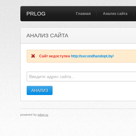
PRLOG
Главная
Анализ сайта
АНАЛИЗ САЙТА
Сайт недоступен
http://secondhandopt.by/
powered by
prlog.ru