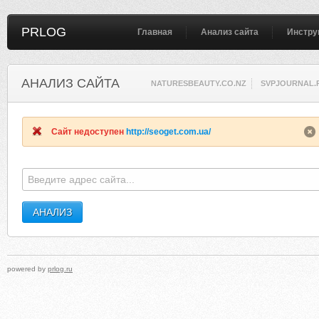
PRLOG
Главная
Анализ сайта
Инстру
АНАЛИЗ САЙТА
NATURESBEAUTY.CO.NZ
SVPJOURNAL.
Сайт недоступен
http://seoget.com.ua/
powered by
prlog.ru