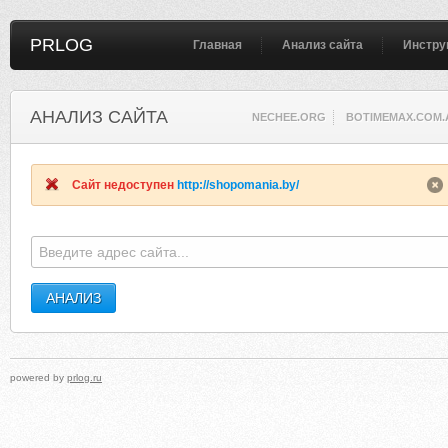
PRLOG
Главная
Анализ сайта
Инстру
АНАЛИЗ САЙТА
NECHEE.ORG
BOTIMEMAX.COM.
Сайт недоступен
http://shopomania.by/
powered by
prlog.ru